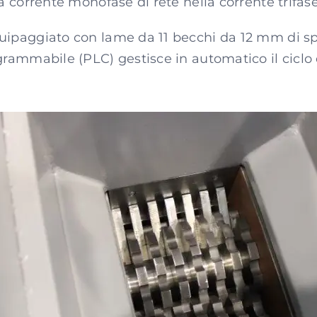
la corrente monofase di rete nella corrente trifase
quipaggiato con lame da 11 becchi da 12 mm di s
grammabile (PLC) gestisce in automatico il ciclo d