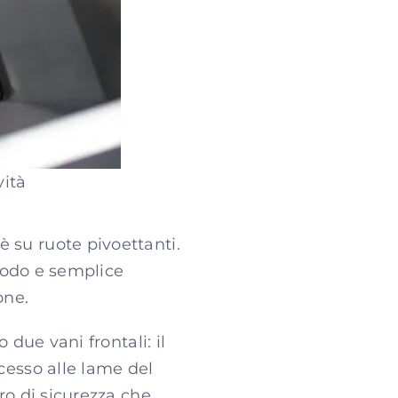
vità
 su ruote pivoettanti.
omodo e semplice
one.
 due vani frontali: il
cesso alle lame del
ro di sicurezza che