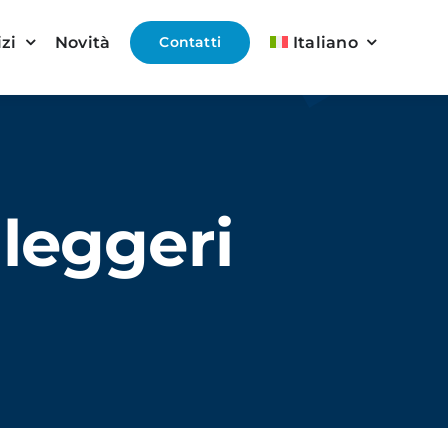
izi
Novità
Contatti
Italiano
 leggeri