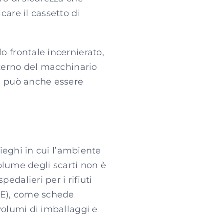
care il cassetto di
o frontale incernierato,
nterno del macchinario
ra può anche essere
pieghi in cui l’ambiente
volume degli scarti non è
edalieri per i rifiuti
AEE), come schede
 volumi di imballaggi e