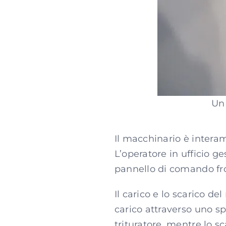
Un 
Il macchinario è intera
L’operatore in ufficio g
pannello di comando fro
Il carico e lo scarico de
carico attraverso uno sp
trituratore, mentre lo s