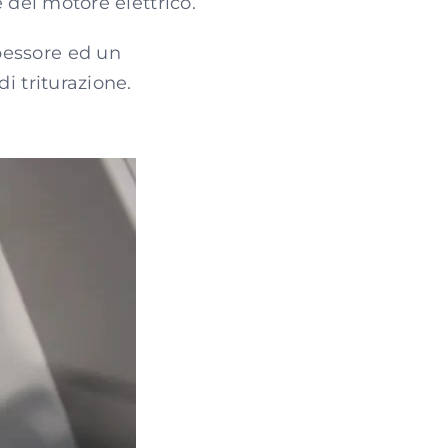
 del motore elettrico.
pessore ed un
i triturazione.