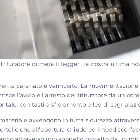
trituratore di metalli leggeri: la nostra ultima no
mente carenato e verniciato. La movimentazione è
estisce l’avvio e l’arresto del trituratore da un c
ntale, con tasti a sfioramento e led di segnalazi
l materiale avvengono in tutta sicurezza attraverso
ortello che all’apertura chiude ed impedisce l’ac
carico attraverso uno sportello protetto da un mic