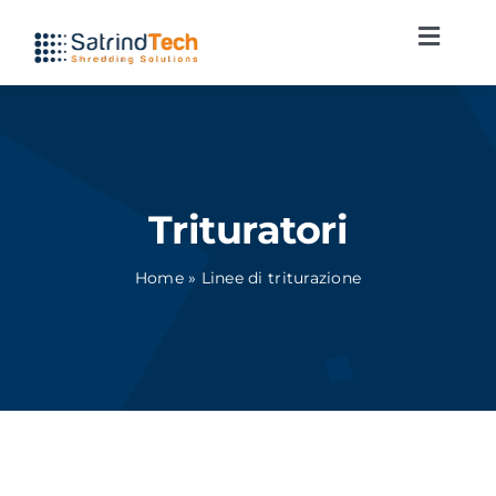
Vai
Attiva
al
navig
contenuto
Azienda
Trituratori
Trituratori
Applicazioni
Home
»
Linee di triturazione
Servizi
Novità
Contatti