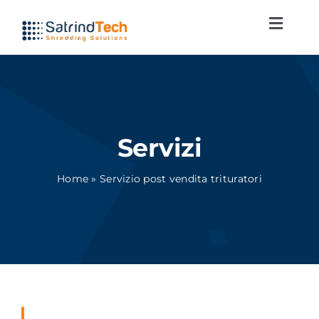
Vai
Attiva
al
navig
contenuto
Azienda
Trituratori
Servizi
Applicazioni
Home
»
Servizio post vendita trituratori
Servizi
Novità
Contatti